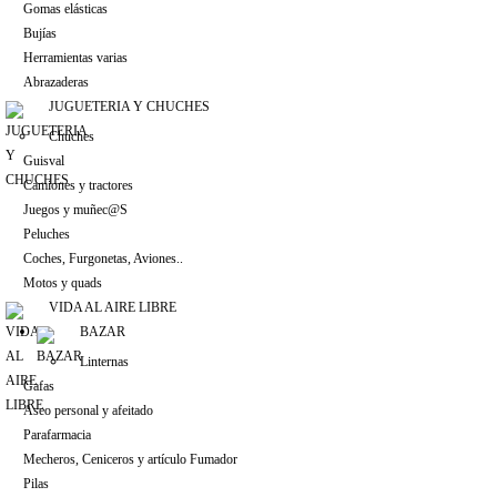
Gomas elásticas
Bujías
Herramientas varias
Abrazaderas
JUGUETERIA Y CHUCHES
Chuches
Guisval
Camiones y tractores
Juegos y muñec@S
Peluches
Coches, Furgonetas, Aviones..
Motos y quads
VIDA AL AIRE LIBRE
BAZAR
Linternas
Gafas
Aseo personal y afeitado
Parafarmacia
Mecheros, Ceniceros y artículo Fumador
Pilas