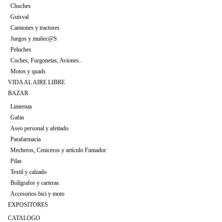
Chuches
Guisval
Camiones y tractores
Juegos y muñec@S
Peluches
Coches, Furgonetas, Aviones..
Motos y quads
VIDA AL AIRE LIBRE
BAZAR
Linternas
Gafas
Aseo personal y afeitado
Parafarmacia
Mecheros, Ceniceros y artículo Fumador
Pilas
Textil y calzado
Bolígrafos y carteras
Accesorios bici y moto
EXPOSITORES
CATALOGO