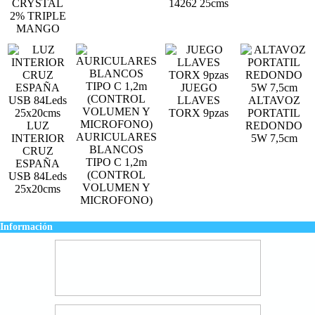
CRYSTAL
14262 25cms
2% TRIPLE
MANGO
JUEGO
LLAVES
ALTAVOZ
TORX 9pzas
PORTATIL
LUZ
REDONDO
AURICULARES
INTERIOR
5W 7,5cm
BLANCOS
CRUZ
TIPO C 1,2m
ESPAÑA
(CONTROL
USB 84Leds
VOLUMEN Y
25x20cms
MICROFONO)
Información