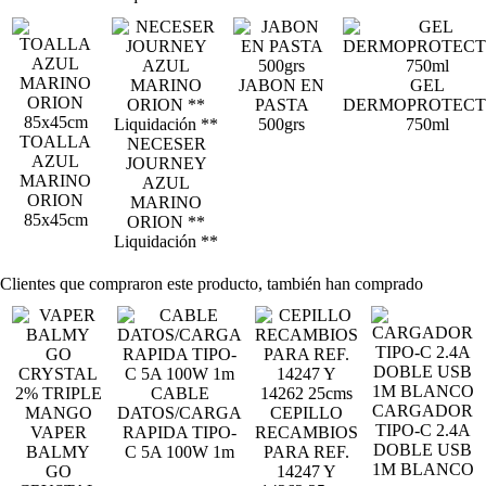
JABON EN
GEL
PASTA
DERMOPROTEC
500grs
750ml
TOALLA
NECESER
AZUL
JOURNEY
MARINO
AZUL
ORION
MARINO
85x45cm
ORION **
Liquidación **
Clientes que compraron este producto, también han comprado
CABLE
CARGADOR
DATOS/CARGA
CEPILLO
TIPO-C 2.4A
VAPER
RAPIDA TIPO-
RECAMBIOS
DOBLE USB
BALMY
C 5A 100W 1m
PARA REF.
1M BLANCO
GO
14247 Y